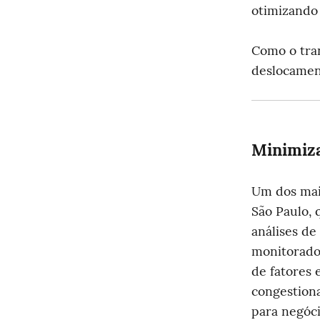
otimizando 
Como o tra
deslocame
Minimiza
Um dos maio
São Paulo, 
análises de
monitorados
de fatores 
congestion
para negóci