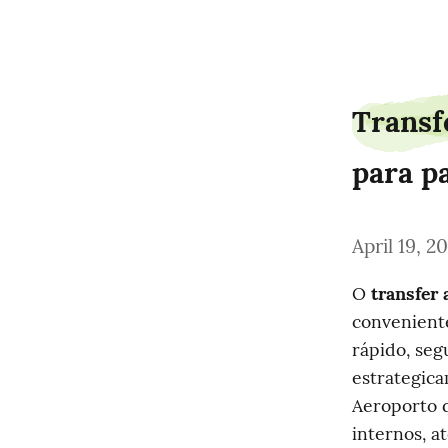
deadpriest1
Transf
para p
April 19, 2
O 
transfer
conveniente
rápido, seg
estrategica
Aeroporto d
internos, a