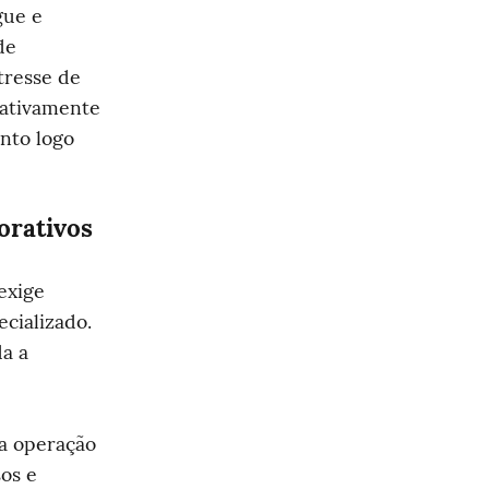
ue e 
e 
resse de 
cativamente 
to logo 
orativos
xige 
ializado. 
a a 
 operação 
s e 