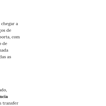
 chegar a 
os de 
orta, com 
 de 
nada 
as as 
do, 
cia 
 transfer 