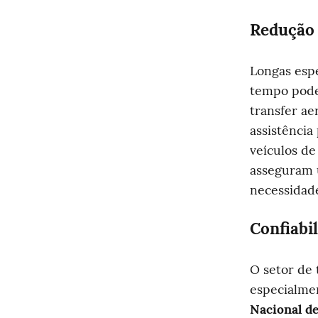
Redução 
Longas espe
tempo podem
transfer ae
assistência
veículos de
asseguram u
necessidade
Confiabi
O setor de 
especialme
Nacional de