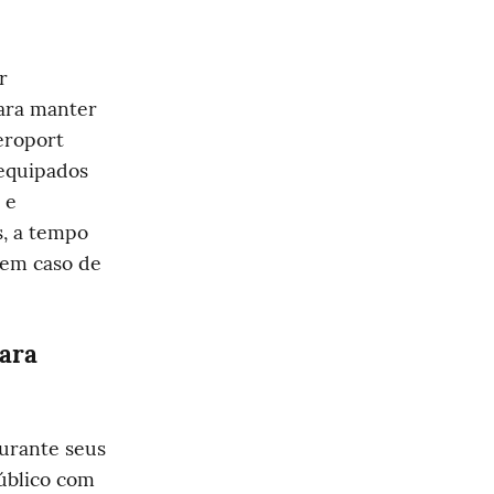
 
ara manter 
eroport 
quipados 
e 
, a tempo 
em caso de 
ara 
urante seus 
blico com 