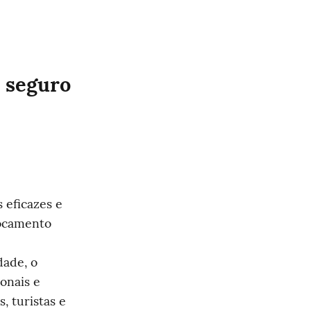
 seguro 
eficazes e 
ocamento 
ade, o 
nais e 
 turistas e 