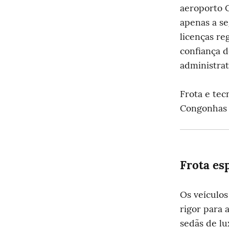
aeroporto 
apenas a se
licenças re
confiança d
administrat
Frota e tec
Congonhas
Frota es
Os veículos
rigor para 
sedãs de lu