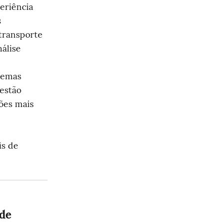
eriência 
 
transporte 
álise 
lemas 
stão 
ões mais 
s de 
de 