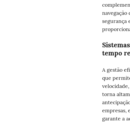
complement
navegação 
segurança e
proporciona
Sistemas
tempo re
A gestão ef
que permit
velocidade,
torna altam
antecipação
empresas, e
garante a a