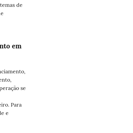
temas de 
e 
nto em 
ciamento, 
nto, 
peração se 
ro. Para 
e e 