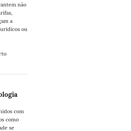
antem não 
fas, 
çam a 
urídicos ou 
to 
ologia
hidos com 
os como 
de se 