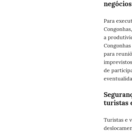
negócios
Para execut
Congonhas, 
a produtivi
Congonhas 
para reuniõ
imprevistos
de partici
eventualida
Seguranç
turistas 
Turistas e 
deslocamen