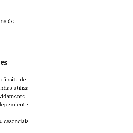
ns de 
ões
rânsito de 
has utiliza 
evidamente 
ndependente 
essenciais 