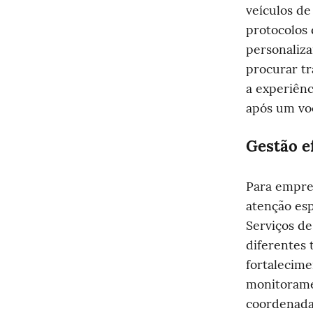
veículos de
protocolos 
personaliza
procurar tr
a experiên
após um voo
Gestão e
Para empres
atenção esp
Serviços de
diferentes
fortalecime
monitorame
coordenada